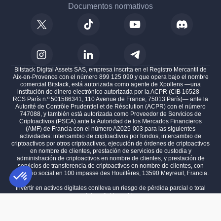
Documentos normativos
Bitstack Digital Assets SAS, empresa inscrita en el Registro Mercantil de
Aix-en-Provence con el número 899 125 090 y que opera bajo el nombre
comercial Bitstack, está autorizada como agente de Xpollens —una
institución de dinero electrónico autorizada por la ACPR (CIB 16528 –
RCS París n.º 501586341, 110 Avenue de France, 75013 París)— ante la
Autorité de Contrôle Prudentiel et de Résolution (ACPR) con el número
747088, y también está autorizada como Proveedor de Servicios de
Criptoactivos (PSCA) ante la Autoridad de los Mercados Financieros
(AMF) de Francia con el número A2025-003 para las siguientes
actividades: intercambio de criptoactivos por fondos, intercambio de
criptoactivos por otros criptoactivos, ejecución de órdenes de criptoactivos
en nombre de clientes, prestación de servicios de custodia y
administración de criptoactivos en nombre de clientes, y prestación de
servicios de transferencia de criptoactivos en nombre de clientes, con
domicilio social en 100 impasse des Houillères, 13590 Meyreuil, Francia.
Invertir en activos digitales conlleva un riesgo de pérdida parcial o total
del capital invertido.
Plataforma de Gestión de Consentimiento: Personaliza tus Opciones
AXEPTIO CONSENT
El rendimiento pasado no es indicativo de resultados futuros.
Nuestra plataforma te permite personalizar y gestionar tus ajustes de 