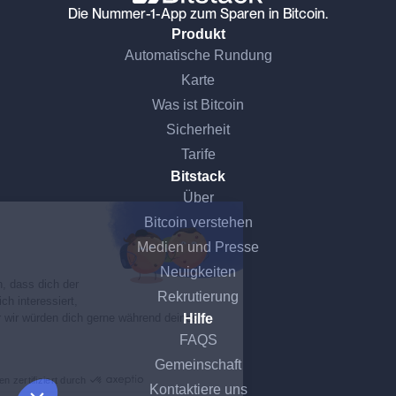
Die Nummer-1-App zum Sparen in Bitcoin.
Produkt
Automatische Rundung
Karte
Was ist Bitcoin
Sicherheit
Tarife
Bitstack
Ohne Einwilligung fortfahren
Über
Bitcoin verstehen
Hallo, das sind wir...
Medien und Presse
die Cookies!
Neuigkeiten
Wir wollten erst sicher sein, dass dich der
Rekrutierung
Inhalt dieser Website wirklich interessiert,
Hilfe
bevor wir dich stören. Aber wir würden dich gerne während deines
Besuchs begleiten...
FAQS
Ist das okay für dich?
Gemeinschaft
Zustimmungen zertifiziert durch
Kontaktiere uns