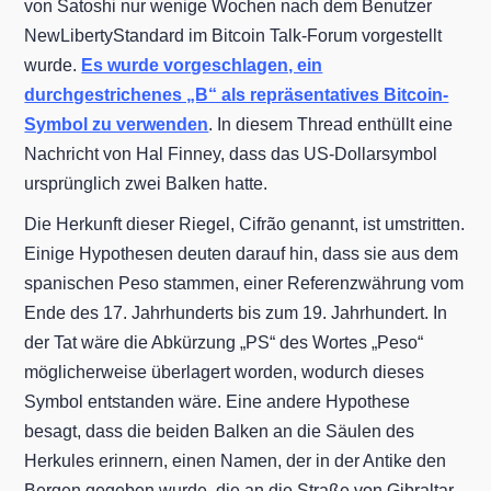
von Satoshi nur wenige Wochen nach dem Benutzer
NewLibertyStandard im Bitcoin Talk-Forum vorgestellt
wurde.
Es wurde vorgeschlagen, ein
durchgestrichenes „B“ als repräsentatives Bitcoin-
Symbol zu verwenden
. In diesem Thread enthüllt eine
Nachricht von Hal Finney, dass das US-Dollarsymbol
ursprünglich zwei Balken hatte.
Die Herkunft dieser Riegel, Cifrão genannt, ist umstritten.
Einige Hypothesen deuten darauf hin, dass sie aus dem
spanischen Peso stammen, einer Referenzwährung vom
Ende des 17. Jahrhunderts bis zum 19. Jahrhundert. In
der Tat wäre die Abkürzung „PS“ des Wortes „Peso“
möglicherweise überlagert worden, wodurch dieses
Symbol entstanden wäre. Eine andere Hypothese
besagt, dass die beiden Balken an die Säulen des
Herkules erinnern, einen Namen, der in der Antike den
Bergen gegeben wurde, die an die Straße von Gibraltar