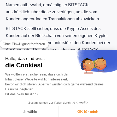
Namen aufbewahrt, ermächtigt er BITSTACK
ausdrücklich, über diese zu verfügen, um die vom
Kunden angeordneten Transaktionen abzuwickeln.
BITSTACK stellt sicher, dass die Krypto-Assets des
Kunden auf der Blockchain von seinen eigenen Krypto-
Assets getrennt sind, und unterstützt den Kunden bei der
Ohne Einwilligung fortfahren
Ausübung der Rechte, die mit den von BITSTACK
verwahrten Krypto-Assets verbunden sind.
Hallo, das sind wir...
die Cookies!
BITSTACK wird die Krypto-Assets des Kunden und die
damit verbundenen Rechte ohne seine ausdrückliche
Wir wollten erst sicher sein, dass dich der
Inhalt dieser Website wirklich interessiert,
Zustimmung nicht nutzen, mit Ausnahme ihrer
bevor wir dich stören. Aber wir würden dich gerne während deines
Handhabung im Rahmen einer von ihm angeordneten
Besuchs begleiten...
Ist das okay für dich?
Transaktion und ihrer Aufbewahrung im Rahmen der
Dienste.
Zustimmungen zertifiziert durch
BITSTACK gewährleistet die Aufbewahrung der
Ich wähle
OK für mich