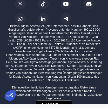
Bitstack Digital Assets SAS, ein Unternehmen, das im Handels- und
Gesellschaftsregister Aix-en-Provence unter der Nummer 899 125 090
eingetragen ist und unter dem Handelsnamen Bitstack firmiert, ist als
Vertreter von Xpollens – einem von der ACPR zugelassenen E-Geld-
Institut (CIB 16528 – RCS Paris Nr. 501586341, 110 Avenue de France,
75013 Paris) – bei der Autorité de Contrôle Prudentiel et de Résolution
(ACPR) unter der Nummer 747088 lizenziert und ist zudem als
Dienstleister für Krypto-Assets (CASP) bei der französischen
Finanzmarktaufsichtsbehörde (AMF) unter der Nummer A2025-003 für die
folgenden Aktivitäten lizenziert: Tausch von Krypto-Assets gegen Fiat-
Geld, Tausch von Krypto-Assets gegen andere Krypto-Assets, Ausführung
von Aufträgen für Krypto-Assets im Namen von Kunden, Bereitstellung von
Verwahrungs- und Verwaltungsdienstleistungen für Krypto-Assets im
Namen von Kunden und Bereitstellung von Übertragungsdienstleistungen
für Krypto-Assets im Namen von Kunden, mit Sitz in 100 impasse des
Houillères, 13590 Meyreuil, Frankreich.
Die Investition in digitale Vermögenswerte birgt das Risiko eines
teilweisen oder vollständigen Verlusts des investierten Kapitals.
Die Wertentwicklung in der Vergangenheit ist kein Indikator für zukünftige
Ergebnisse.
Einwilligungsmanagementplattform: Passen Sie Ihre Optionen an
AXEPTIO CONSENT