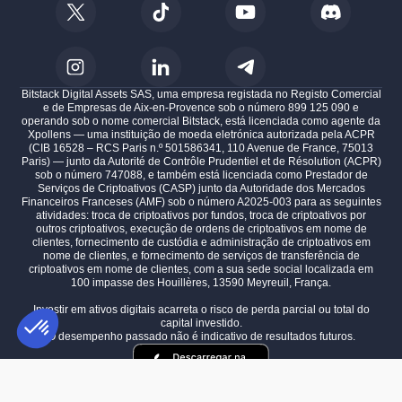
Bitstack Digital Assets SAS, uma empresa registada no Registo Comercial
e de Empresas de Aix-en-Provence sob o número 899 125 090 e
operando sob o nome comercial Bitstack, está licenciada como agente da
Xpollens — uma instituição de moeda eletrónica autorizada pela ACPR
(CIB 16528 – RCS Paris n.º 501586341, 110 Avenue de France, 75013
Paris) — junto da Autorité de Contrôle Prudentiel et de Résolution (ACPR)
sob o número 747088, e também está licenciada como Prestador de
Serviços de Criptoativos (CASP) junto da Autoridade dos Mercados
Financeiros Franceses (AMF) sob o número A2025-003 para as seguintes
atividades: troca de criptoativos por fundos, troca de criptoativos por
outros criptoativos, execução de ordens de criptoativos em nome de
clientes, fornecimento de custódia e administração de criptoativos em
nome de clientes, e fornecimento de serviços de transferência de
criptoativos em nome de clientes, com a sua sede social localizada em
100 impasse des Houillères, 13590 Meyreuil, França.
Investir em ativos digitais acarreta o risco de perda parcial ou total do
capital investido.
O desempenho passado não é indicativo de resultados futuros.
Plataforma de Gestão de Consentimento: Personalize suas opções
AXEPTIO CONSENT
Nossa plataforma permite que você personalize e gerencie suas confi