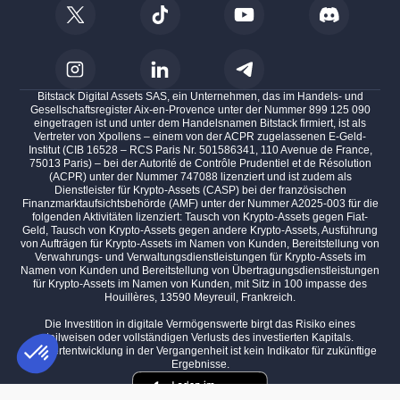
Bitstack Digital Assets SAS, ein Unternehmen, das im Handels- und
Gesellschaftsregister Aix-en-Provence unter der Nummer 899 125 090
eingetragen ist und unter dem Handelsnamen Bitstack firmiert, ist als
Vertreter von Xpollens – einem von der ACPR zugelassenen E-Geld-
Institut (CIB 16528 – RCS Paris Nr. 501586341, 110 Avenue de France,
75013 Paris) – bei der Autorité de Contrôle Prudentiel et de Résolution
(ACPR) unter der Nummer 747088 lizenziert und ist zudem als
Dienstleister für Krypto-Assets (CASP) bei der französischen
Finanzmarktaufsichtsbehörde (AMF) unter der Nummer A2025-003 für die
folgenden Aktivitäten lizenziert: Tausch von Krypto-Assets gegen Fiat-
Geld, Tausch von Krypto-Assets gegen andere Krypto-Assets, Ausführung
von Aufträgen für Krypto-Assets im Namen von Kunden, Bereitstellung von
Verwahrungs- und Verwaltungsdienstleistungen für Krypto-Assets im
Namen von Kunden und Bereitstellung von Übertragungsdienstleistungen
für Krypto-Assets im Namen von Kunden, mit Sitz in 100 impasse des
Houillères, 13590 Meyreuil, Frankreich.
Die Investition in digitale Vermögenswerte birgt das Risiko eines
teilweisen oder vollständigen Verlusts des investierten Kapitals.
Die Wertentwicklung in der Vergangenheit ist kein Indikator für zukünftige
Ergebnisse.
Einwilligungsmanagementplattform: Passen Sie Ihre Optionen an
AXEPTIO CONSENT