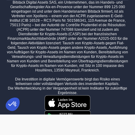
Bitstack Digital Assets SAS, ein Unternehmen, das im Handels- und
Gesellschaftsregister Aix-en-Provence unter der Nummer 899 125 090
eingetragen ist und unter dem Handelsnamen Bitstack firmiert, ist als
Vertreter von Xpollens – einem von der ACPR zugelassenen E-Geld-
Institut (CIB 16528 – RCS Paris Nr. 501586341, 110 Avenue de France,
75013 Paris) – bei der Autorité de Contrôle Prudentiel et de Résolution
(ACPR) unter der Nummer 747088 lizenziert und ist zudem als
Dienstleister für Krypto-Assets (CASP) bei der französischen
Finanzmarktaufsichtsbehörde (AMF) unter der Nummer A2025-003 für die
folgenden Aktivitäten lizenziert: Tausch von Krypto-Assets gegen Fiat-
Geld, Tausch von Krypto-Assets gegen andere Krypto-Assets, Ausführung
von Aufträgen für Krypto-Assets im Namen von Kunden, Bereitstellung von
Verwahrungs- und Verwaltungsdienstleistungen für Krypto-Assets im
Namen von Kunden und Bereitstellung von Übertragungsdienstleistungen
für Krypto-Assets im Namen von Kunden, mit Sitz in 100 impasse des
Houillères, 13590 Meyreuil, Frankreich.
Die Investition in digitale Vermögenswerte birgt das Risiko eines
teilweisen oder vollständigen Verlusts des investierten Kapitals.
Die Wertentwicklung in der Vergangenheit ist kein Indikator für zukünftige
Ergebnisse.
Einwilligungsmanagementplattform: Passen Sie Ihre Optionen an
AXEPTIO CONSENT
Unsere Plattform ermöglicht es Ihnen, Ihre Datenschutzeinstellungen i