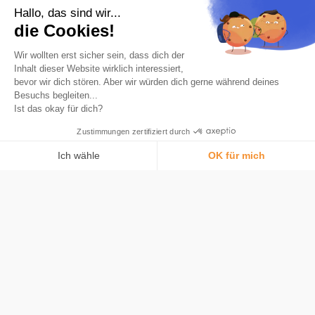
Die Nummer-1-App zum Sparen in Bitcoin.
Hallo, das sind wir...
die Cookies!
Produkt
Automatische Rundung
Wir wollten erst sicher sein, dass dich der
Karte
Inhalt dieser Website wirklich interessiert,
bevor wir dich stören. Aber wir würden dich gerne während deines
Was ist Bitcoin
Besuchs begleiten...
Sicherheit
Ist das okay für dich?
Tarife
Zustimmungen zertifiziert durch
Bitstack
Ich wähle
OK für mich
Über
Einwilligungsmanagementplattform: Passen Sie Ihre Optionen an
Bitcoin verstehen
AXEPTIO CONSENT
Medien und Presse
Unsere Plattform ermöglicht es Ihnen, Ihre Datenschutzeinstellungen i
Neuigkeiten
Rekrutierung
Hilfe
FAQS
Gemeinschaft
Kontaktiere uns