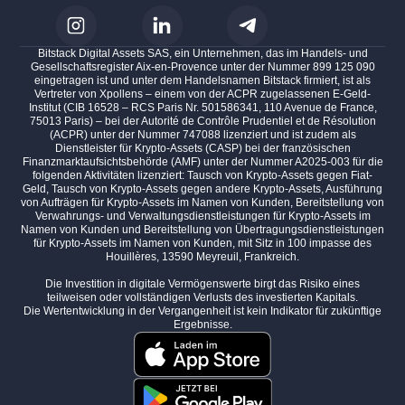
Bitstack Digital Assets SAS, ein Unternehmen, das im Handels- und
Gesellschaftsregister Aix-en-Provence unter der Nummer 899 125 090
eingetragen ist und unter dem Handelsnamen Bitstack firmiert, ist als
Vertreter von Xpollens – einem von der ACPR zugelassenen E-Geld-
Institut (CIB 16528 – RCS Paris Nr. 501586341, 110 Avenue de France,
75013 Paris) – bei der Autorité de Contrôle Prudentiel et de Résolution
(ACPR) unter der Nummer 747088 lizenziert und ist zudem als
Dienstleister für Krypto-Assets (CASP) bei der französischen
Finanzmarktaufsichtsbehörde (AMF) unter der Nummer A2025-003 für die
folgenden Aktivitäten lizenziert: Tausch von Krypto-Assets gegen Fiat-
Geld, Tausch von Krypto-Assets gegen andere Krypto-Assets, Ausführung
von Aufträgen für Krypto-Assets im Namen von Kunden, Bereitstellung von
Verwahrungs- und Verwaltungsdienstleistungen für Krypto-Assets im
Namen von Kunden und Bereitstellung von Übertragungsdienstleistungen
für Krypto-Assets im Namen von Kunden, mit Sitz in 100 impasse des
Houillères, 13590 Meyreuil, Frankreich.
Die Investition in digitale Vermögenswerte birgt das Risiko eines
teilweisen oder vollständigen Verlusts des investierten Kapitals.
Die Wertentwicklung in der Vergangenheit ist kein Indikator für zukünftige
Ergebnisse.