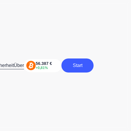
herheit
Über
Start
Start