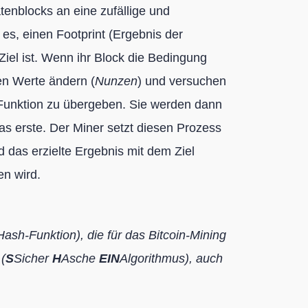
enblocks an eine zufällige und
t es, einen Footprint (Ergebnis der
 Ziel ist. Wenn ihr Block die Bedingung
ren Werte ändern (
Nunzen
) und versuchen
 Funktion zu übergeben. Sie werden dann
as erste. Der Miner setzt diesen Prozess
d das erzielte Ergebnis mit dem Ziel
en wird.
ash-Funktion), die für das Bitcoin-Mining
(
S
Sicher
H
Asche
EIN
Algorithmus), auch