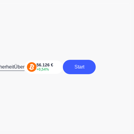
herheit
Über
Start
Start