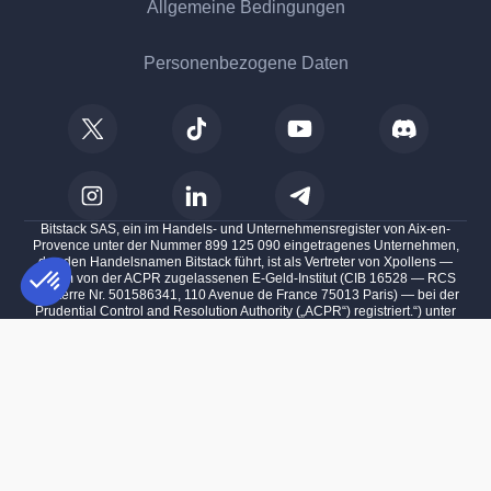
Allgemeine Bedingungen
Personenbezogene Daten
Bitstack SAS, ein im Handels- und Unternehmensregister von Aix-en-
Provence unter der Nummer 899 125 090 eingetragenes Unternehmen,
das den Handelsnamen Bitstack führt, ist als Vertreter von Xpollens —
einem von der ACPR zugelassenen E-Geld-Institut (CIB 16528 — RCS
Nanterre Nr. 501586341, 110 Avenue de France 75013 Paris) — bei der
Prudential Control and Resolution Authority („ACPR“) registriert.“) unter
der Nummer 747088 und als Crypto-Asset Service Provider („PSCA“) bei
Einwilligungsmanagementplattform: Passen Sie Ihre Optionen an
AXEPTIO CONSENT
der Autorité des Marches Financiers („AMF“) als Austausch von Krypto-
Assets gegen Gelder zugelassen, der Tausch von Cryptoassets für andere
Unsere Plattform ermöglicht es Ihnen, Ihre Datenschutzeinstellungen i
Kryptoassets, Ausführung von Aufträgen über Kryptoassets im Namen von
Kunden, Verwahrung und Verwaltung von Kryptoassets im Namen von
Kunden und Erbringung von Kryptoasset-Transferdiensten im Namen von
Kunden unter der Nummer A2025-003, deren Hauptsitz sich in 100
Impasse des Houillères 13590 Meyreuil befindet.
Investitionen in digitale Vermögenswerte bergen das Risiko eines