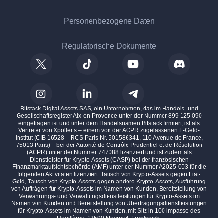
Personenbezogene Daten
Regulatorische Dokumente
Bitstack Digital Assets SAS, ein Unternehmen, das im Handels- und
Gesellschaftsregister Aix-en-Provence unter der Nummer 899 125 090
eingetragen ist und unter dem Handelsnamen Bitstack firmiert, ist als
Vertreter von Xpollens – einem von der ACPR zugelassenen E-Geld-
Institut (CIB 16528 – RCS Paris Nr. 501586341, 110 Avenue de France,
75013 Paris) – bei der Autorité de Contrôle Prudentiel et de Résolution
(ACPR) unter der Nummer 747088 lizenziert und ist zudem als
Dienstleister für Krypto-Assets (CASP) bei der französischen
Finanzmarktaufsichtsbehörde (AMF) unter der Nummer A2025-003 für die
folgenden Aktivitäten lizenziert: Tausch von Krypto-Assets gegen Fiat-
Geld, Tausch von Krypto-Assets gegen andere Krypto-Assets, Ausführung
von Aufträgen für Krypto-Assets im Namen von Kunden, Bereitstellung von
Verwahrungs- und Verwaltungsdienstleistungen für Krypto-Assets im
Namen von Kunden und Bereitstellung von Übertragungsdienstleistungen
für Krypto-Assets im Namen von Kunden, mit Sitz in 100 impasse des
Houillères, 13590 Meyreuil, Frankreich.