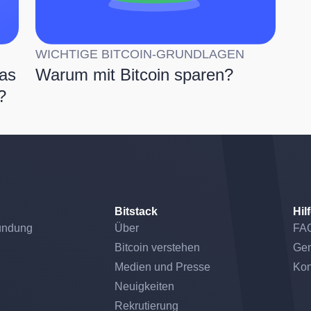
WICHTIGE BITCOIN-GRUNDLAGEN
was
Warum mit Bitcoin sparen?
?
Bitstack
Hil
undung
Über
FA
Bitcoin verstehen
Gem
Medien und Presse
Kon
Neuigkeiten
Rekrutierung