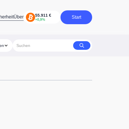
herheit
Über
Start
Start
ien