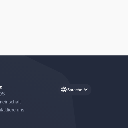
fe
Sprache
QS
einschaft
taktiere uns