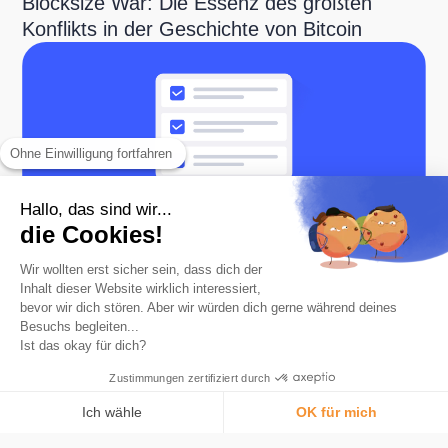
Blocksize War: Die Essenz des größten
Konflikts in der Geschichte von Bitcoin
Ohne Einwilligung fortfahren
Hallo, das sind wir...
WICHTIGE BITCOIN-GRUNDLAGEN
die Cookies!
Checkliste der wichtigsten Tools für den
Bitcoin-Benutzer
Wir wollten erst sicher sein, dass dich der
Inhalt dieser Website wirklich interessiert,
bevor wir dich stören. Aber wir würden dich gerne während deines
Besuchs begleiten...
Ist das okay für dich?
Zustimmungen zertifiziert durch
Ich wähle
OK für mich
Einwilligungsmanagementplattform: Passen Sie Ihre Optionen an
AXEPTIO CONSENT