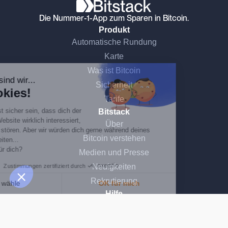
Die Nummer-1-App zum Sparen in Bitcoin.
Produkt
Automatische Rundung
Ohne Einwilligung fortfahren
Karte
Was ist Bitcoin
Hallo, das sind wir...
Sicherheit
die Cookies!
Tarife
Wir wollten erst sicher sein, dass dich der
Bitstack
Inhalt dieser Website wirklich interessiert,
Über
bevor wir dich stören. Aber wir würden dich gerne während deines
Bitcoin verstehen
Besuchs begleiten...
Ist das okay für dich?
Medien und Presse
Neuigkeiten
Zustimmungen zertifiziert durch
Rekrutierung
Ich wähle
OK für mich
Hilfe
Einwilligungsmanagementplattform: Passen Sie Ihre Optionen an
AXEPTIO CONSENT
FAQS
Unsere Plattform ermöglicht es Ihnen, Ihre Datenschutzeinstellungen i
Gemeinschaft