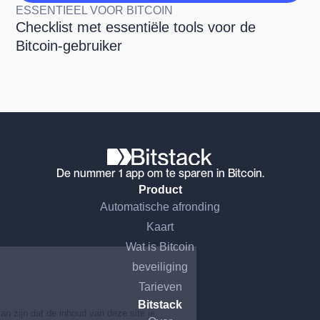
ESSENTIEEL VOOR BITCOIN
Checklist met essentiële tools voor de
Bitcoin-gebruiker
De nummer 1 app om te sparen in Bitcoin.
Product
Automatische afronding
Kaart
Ga door zonder toestemming
Wat is Bitcoin
beveiliging
Hoi, dat zijn wij...
de Cookies!
Tarieven
Bitstack
We wilden er eerst zeker van zijn dat de inhoud van deze site je