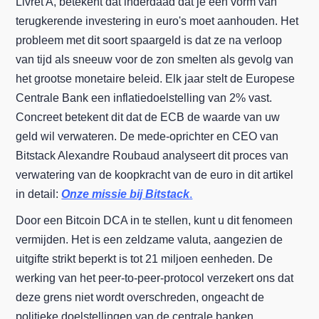
Livret A, betekent dat inderdaad dat je een vorm van
terugkerende investering in euro's moet aanhouden. Het
probleem met dit soort spaargeld is dat ze na verloop
van tijd als sneeuw voor de zon smelten als gevolg van
het grootse monetaire beleid. Elk jaar stelt de Europese
Centrale Bank een inflatiedoelstelling van 2% vast.
Concreet betekent dit dat de ECB de waarde van uw
geld wil verwateren. De mede-oprichter en CEO van
Bitstack Alexandre Roubaud analyseert dit proces van
verwatering van de koopkracht van de euro in dit artikel
in detail:
Onze missie bij Bitstack
.
Door een Bitcoin DCA in te stellen, kunt u dit fenomeen
vermijden. Het is een zeldzame valuta, aangezien de
uitgifte strikt beperkt is tot 21 miljoen eenheden. De
werking van het peer-to-peer-protocol verzekert ons dat
deze grens niet wordt overschreden, ongeacht de
politieke doelstellingen van de centrale banken.