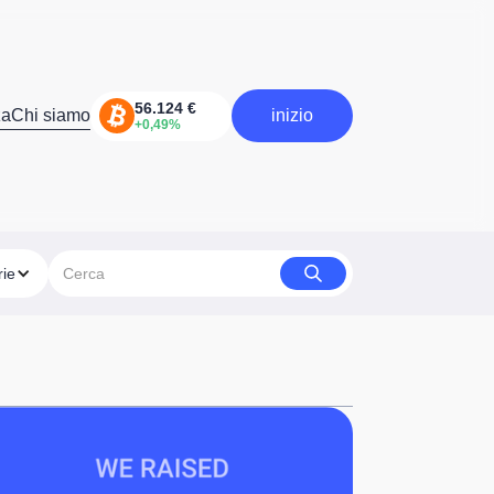
za
Chi siamo
inizio
inizia
rie