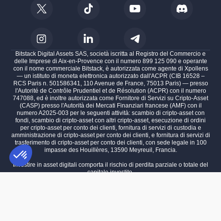
Bitstack Digital Assets SAS, società iscritta al Registro del Commercio e
delle Imprese di Aix-en-Provence con il numero 899 125 090 e operante
con il nome commerciale Bitstack, è autorizzata come agente di Xpollens
— un istituto di moneta elettronica autorizzato dall'ACPR (CIB 16528 –
RCS Paris n. 501586341, 110 Avenue de France, 75013 Paris) — presso
l'Autorité de Contrôle Prudentiel et de Résolution (ACPR) con il numero
747088, ed è inoltre autorizzata come Fornitore di Servizi su Cripto-Asset
(CASP) presso l'Autorità dei Mercati Finanziari francese (AMF) con il
numero A2025-003 per le seguenti attività: scambio di cripto-asset con
fondi, scambio di cripto-asset con altri cripto-asset, esecuzione di ordini
per cripto-asset per conto dei clienti, fornitura di servizi di custodia e
amministrazione di cripto-asset per conto dei clienti, e fornitura di servizi di
trasferimento di cripto-asset per conto dei clienti, con sede legale in 100
impasse des Houillères, 13590 Meyreuil, Francia.
Investire in asset digitali comporta il rischio di perdita parziale o totale del
capitale investito.
Piattaforma di Gestione del Consenso: Personalizza le tue opzioni
AXEPTIO CONSENT
I risultati passati non sono garanzia di risultati futuri.
La nostra piattaforma ti consente di personalizzare e gestire le tue im