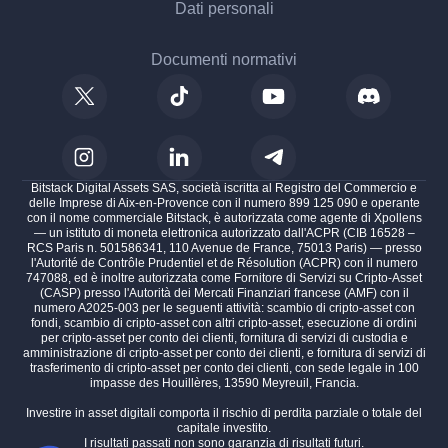
Dati personali
Documenti normativi
Bitstack Digital Assets SAS, società iscritta al Registro del Commercio e
delle Imprese di Aix-en-Provence con il numero 899 125 090 e operante
con il nome commerciale Bitstack, è autorizzata come agente di Xpollens
— un istituto di moneta elettronica autorizzato dall'ACPR (CIB 16528 –
RCS Paris n. 501586341, 110 Avenue de France, 75013 Paris) — presso
l'Autorité de Contrôle Prudentiel et de Résolution (ACPR) con il numero
747088, ed è inoltre autorizzata come Fornitore di Servizi su Cripto-Asset
(CASP) presso l'Autorità dei Mercati Finanziari francese (AMF) con il
numero A2025-003 per le seguenti attività: scambio di cripto-asset con
fondi, scambio di cripto-asset con altri cripto-asset, esecuzione di ordini
per cripto-asset per conto dei clienti, fornitura di servizi di custodia e
amministrazione di cripto-asset per conto dei clienti, e fornitura di servizi di
trasferimento di cripto-asset per conto dei clienti, con sede legale in 100
impasse des Houillères, 13590 Meyreuil, Francia.
Investire in asset digitali comporta il rischio di perdita parziale o totale del
capitale investito.
I risultati passati non sono garanzia di risultati futuri.