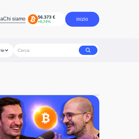
za
Chi siamo
inizio
inizia
rie