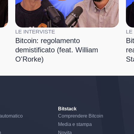
LE INTERVISTE
LE
Bitcoin: regolamento
Bi
demistificato (feat. William
re
O'Rorke)
St
Bitstack
automatico
Comprendere Bitcoin
Media e stampa
n
Novita