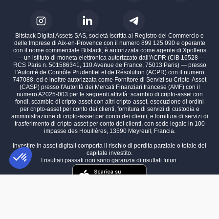
Bitstack Digital Assets SAS, società iscritta al Registro del Commercio e
delle Imprese di Aix-en-Provence con il numero 899 125 090 e operante
con il nome commerciale Bitstack, è autorizzata come agente di Xpollens
— un istituto di moneta elettronica autorizzato dall'ACPR (CIB 16528 –
RCS Paris n. 501586341, 110 Avenue de France, 75013 Paris) — presso
l'Autorité de Contrôle Prudentiel et de Résolution (ACPR) con il numero
747088, ed è inoltre autorizzata come Fornitore di Servizi su Cripto-Asset
(CASP) presso l'Autorità dei Mercati Finanziari francese (AMF) con il
numero A2025-003 per le seguenti attività: scambio di cripto-asset con
fondi, scambio di cripto-asset con altri cripto-asset, esecuzione di ordini
per cripto-asset per conto dei clienti, fornitura di servizi di custodia e
amministrazione di cripto-asset per conto dei clienti, e fornitura di servizi di
trasferimento di cripto-asset per conto dei clienti, con sede legale in 100
impasse des Houillères, 13590 Meyreuil, Francia.
Investire in asset digitali comporta il rischio di perdita parziale o totale del
capitale investito.
I risultati passati non sono garanzia di risultati futuri.
Piattaforma di Gestione del Consenso: Personalizza le tue opzioni
AXEPTIO CONSENT
La nostra piattaforma ti consente di personalizzare e gestire le tue im