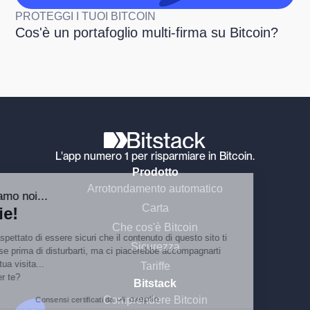
PROTEGGI I TUOI BITCOIN
Cos'è un portafoglio multi-firma su Bitcoin?
Continua senza consenso
L'app numero 1 per risparmiare in Bitcoin.
Prodotto
Ciao, siamo noi...
Arrotondamento automatico
Cookie!
Carta
Abbiamo aspettato di essere sicuri che il
Che cos'è Bitcoin
contenuto di questo sito ti interessasse
Sicurezza
prima di disturbarti, ma ci piacerebbe accompagnarti durante la tua
visita...
Tariffe
Va bene per te?
Bitstack
Comprendere Bitcoin
Consensi certificati da