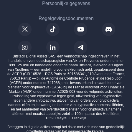
Persoonlijke gegevens
Regelgevingsdocumenten
Bitstack Digital Assets SAS, een vennootschap ingeschreven in het
handels- en vennootschapsregister van Aix-en-Provence onder nummer
899 125 090 en handelend onder de naam Bitstack, is erkend als agent
van Xpollens — een instelling voor elektronisch geld, geautoriseerd door
de ACPR (CIB 16528 – RCS Paris nr. 501586341, 110 Avenue de France,
75013 Parijs) — bij de Autorité de Contrôle Prudentiel et de Résolution
(ACPR) onder nummer 747088, en is tevens erkend als aanbieder van
diensten voor cryptoactiva (CASP) bij de Franse Autoriteit voor Financiële
Markten (AMF) onder nummer A2025-003 voor de volgende activiteiten:
uitwisseling van cryptoactiva tegen geld, uitwisseling van cryptoactiva
tegen andere cryptoactiva, uitvoering van orders voor cryptoactiva
namens cliënten, bewaring en beheer van cryptoactiva namens cliënten,
en het aanbieden van overdrachtsdiensten voor cryptoactiva namens
cliënten, met maatschappelijke zetel te 100 impasse des Houillères,
13590 Meyreuil, Frankrijk.
Beleggen in digitale activa brengt het risico met zich mee van gedeeltelijk
of volledig verlies van het geïnvesteerde kapitaal.