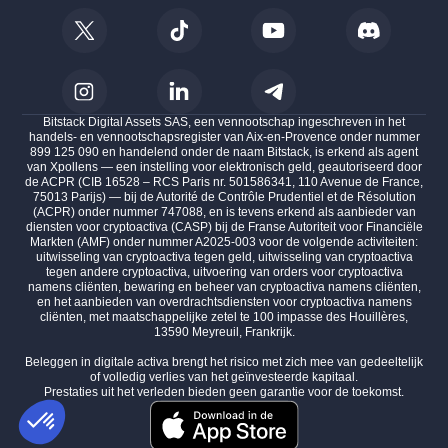
Bitstack Digital Assets SAS, een vennootschap ingeschreven in het
handels- en vennootschapsregister van Aix-en-Provence onder nummer
899 125 090 en handelend onder de naam Bitstack, is erkend als agent
van Xpollens — een instelling voor elektronisch geld, geautoriseerd door
de ACPR (CIB 16528 – RCS Paris nr. 501586341, 110 Avenue de France,
75013 Parijs) — bij de Autorité de Contrôle Prudentiel et de Résolution
(ACPR) onder nummer 747088, en is tevens erkend als aanbieder van
diensten voor cryptoactiva (CASP) bij de Franse Autoriteit voor Financiële
Markten (AMF) onder nummer A2025-003 voor de volgende activiteiten:
uitwisseling van cryptoactiva tegen geld, uitwisseling van cryptoactiva
tegen andere cryptoactiva, uitvoering van orders voor cryptoactiva
namens cliënten, bewaring en beheer van cryptoactiva namens cliënten,
en het aanbieden van overdrachtsdiensten voor cryptoactiva namens
cliënten, met maatschappelijke zetel te 100 impasse des Houillères,
13590 Meyreuil, Frankrijk.
Beleggen in digitale activa brengt het risico met zich mee van gedeeltelijk
of volledig verlies van het geïnvesteerde kapitaal.
Prestaties uit het verleden bieden geen garantie voor de toekomst.