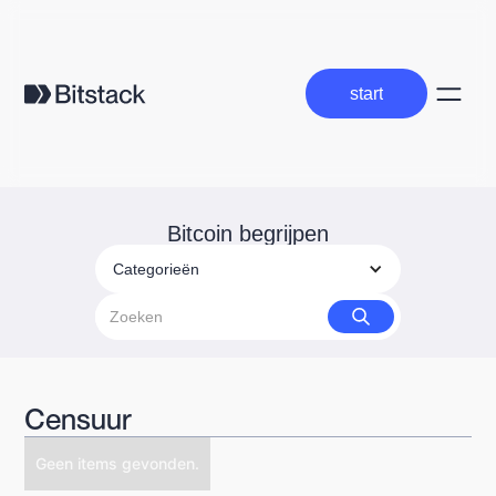
start
start
Bitcoin begrijpen
Categorieën
Censuur
Geen items gevonden.