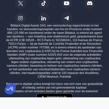
Bitstack Digital Assets SAS, een vennootschap ingeschreven in het
handels- en vennootschapsregister van Aix-en-Provence onder nummer
899 125 090 en handelend onder de naam Bitstack, is erkend als agent
van Xpollens — een instelling voor elektronisch geld, geautoriseerd door
de ACPR (CIB 16528 – RCS Paris nr. 501586341, 110 Avenue de France,
75013 Parijs) — bij de Autorité de Contrôle Prudentiel et de Résolution
(ACPR) onder nummer 747088, en is tevens erkend als aanbieder van
diensten voor cryptoactiva (CASP) bij de Franse Autoriteit voor Financiële
Markten (AMF) onder nummer A2025-003 voor de volgende activiteiten:
uitwisseling van cryptoactiva tegen geld, uitwisseling van cryptoactiva
tegen andere cryptoactiva, uitvoering van orders voor cryptoactiva
namens cliënten, bewaring en beheer van cryptoactiva namens cliënten,
en het aanbieden van overdrachtsdiensten voor cryptoactiva namens
cliënten, met maatschappelijke zetel te 100 impasse des Houillères,
13590 Meyreuil, Frankrijk.
Beleggen in digitale activa brengt het risico met zich mee van gedeeltelijk
of volledig verlies van het geïnvesteerde kapitaal.
Prestaties uit het verleden bieden geen garantie voor de toekomst.
Toestemmingsbeheerplatform: Personaliseer uw opties
AXEPTIO CONSENT
Ons platform stelt u in staat om uw privacy-instellingen naar wens aa