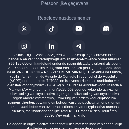
Persoonlijke gegevens
Regelgevingsdocumenten
Bitstack Digital Assets SAS, een vennootschap ingeschreven in het
handels- en vennootschapsregister van Aix-en-Provence onder nummer
899 125 090 en handelend onder de naam Bitstack, is erkend als agent
van Xpollens — een instelling voor elektronisch geld, geautoriseerd door
de ACPR (CIB 16528 – RCS Paris nr. 501586341, 110 Avenue de France,
75013 Parijs) — bij de Autorité de Contrôle Prudentiel et de Résolution
(ACPR) onder nummer 747088, en is tevens erkend als aanbieder van
diensten voor cryptoactiva (CASP) bij de Franse Autoriteit voor Financiële
Markten (AMF) onder nummer A2025-003 voor de volgende activiteiten:
uitwisseling van cryptoactiva tegen geld, uitwisseling van cryptoactiva
tegen andere cryptoactiva, uitvoering van orders voor cryptoactiva
namens cliënten, bewaring en beheer van cryptoactiva namens cliënten,
en het aanbieden van overdrachtsdiensten voor cryptoactiva namens
cliënten, met maatschappelijke zetel te 100 impasse des Houillères,
13590 Meyreuil, Frankrijk.
Beleggen in digitale activa brengt het risico met zich mee van gedeeltelijk
of volledig verlies van het geïnvesteerde kapitaal.