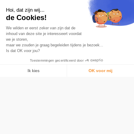
Hoi, dat zijn wij...
de Cookies!
We wilden er eerst zeker van zijn dat de
inhoud van deze site je interesseert voordat
we je storen,
maar we zouden je graag begeleiden tijdens je bezoek...
De nummer 1 app om te sparen in Bitcoin.
Is dat OK voor jou?
Product
Automatische afronding
Toestemmingen gecertificeerd door
Kaart
Ik kies
OK voor mij
Wat is Bitcoin
Toestemmingsbeheerplatform: Personaliseer uw opties
AXEPTIO CONSENT
beveiliging
Ons platform stelt u in staat om uw privacy-instellingen naar wens aa
Tarieven
Bitstack
Over
Bitcoin begrijpen
Media en pers
Nieuws