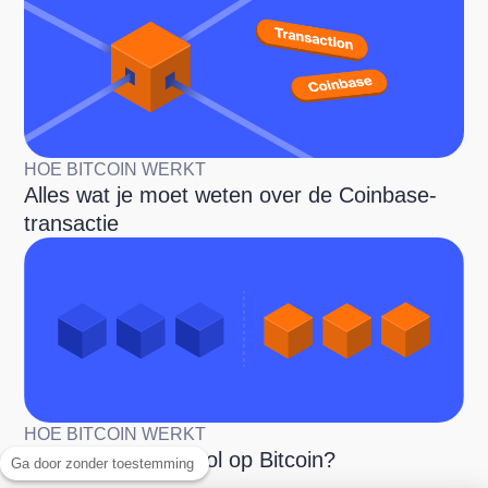
HOE BITCOIN WERKT
Alles wat je moet weten over de Coinbase-
transactie
HOE BITCOIN WERKT
Wat is een Mempool op Bitcoin?
Ga door zonder toestemming