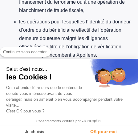
financement du terrorisme ou à une opération de
blanchiment de fraude fiscale,
les opérations pour lesquelles l’identité du donneur
d’ordre ou du bénéficiaire effectif de l’opération
demeure douteuse malgré les diligences
effectuées au titre de l’obligation de vérification
Continuer sans accepter
d’identité qui incombent à Xpollens.
Salut c'est nous...
Prévention, recherche et détection de fraude en matière
les Cookies !
de paiements et d’accès à distance de vos comptes de
monnaie électronique et/ou de paiement
On a attendu d'être sûrs que le contenu de
ce site vous intéresse avant de vous
Nous sommes tenus de mettre en œuvre des mesures
déranger, mais on aimerait bien vous accompagner pendant votre
visite...
de sécurité impliquant le traitement de certaines de vos
C'est OK pour vous ?
données à caractère personnel dans le cadre de nos
Consentements certifiés par
procédures d’authentification et en vue de protéger
l’intégrité et la confidentialité de vos données.
Je choisis
OK pour moi