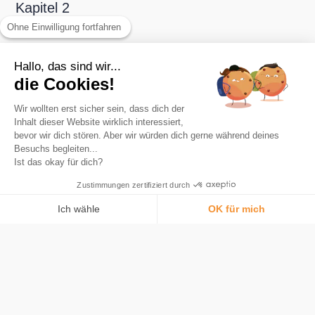
Kapitel 2
Ohne Einwilligung fortfahren
Hallo, das sind wir...
die Cookies!
Wir wollten erst sicher sein, dass dich der
Inhalt dieser Website wirklich interessiert,
Die Nummer-1-App zum Sparen in Bitcoin.
bevor wir dich stören. Aber wir würden dich gerne während deines
Produkt
Besuchs begleiten...
Ist das okay für dich?
Automatische Rundung
Karte
Zustimmungen zertifiziert durch
Was ist Bitcoin
Ich wähle
OK für mich
Sicherheit
Einwilligungsmanagementplattform: Passen Sie Ihre Optionen an
AXEPTIO CONSENT
Tarife
Unsere Plattform ermöglicht es Ihnen, Ihre Datenschutzeinstellungen i
Bitstack
Über
Bitcoin verstehen