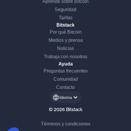
Aprende sobre Bitcoin
Seguridad
Tarifas
Bitstack
Por qué Bitcoin
Medios y prensa
Noticias
Trabaja con nosotros
Ayuda
Preguntas frecuentes
Continúa sin consentimiento
Comunidad
¡Hola, somos nosotros...
Contacto
las Cookies!
Idioma
Esperamos a estar seguros de que el contenido de este sitio te
interesa antes de molestarte, pero nos encantaría acompañarte
© 2026 Bitstack
durante tu visita...
¿Está bien para ti?
Términos y condiciones
Consentimientos certificados por