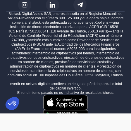
Bitstack Digital Assets SAS, empresa inscrita en el Registro Mercantil de
Aix-en-Provence con el número 899 125 090 y que opera bajo el nombre
comercial Bitstack, está autorizada como agente de Xpollens —una
institución de dinero electrónico autorizada por la ACPR (CIB 16528 –
RCS París n.º 501586341, 110 Avenue de France, 75013 París)— ante la
Autorité de Contrôle Prudentiel et de Résolution (ACPR) con el número
747088, y también está autorizada como Proveedor de Servicios de
Criptoactivos (PSCA) ante la Autoridad de los Mercados Financieros
(AMF) de Francia con el número A2025-003 para las siguientes
actividades: intercambio de criptoactivos por fondos, intercambio de
criptoactivos por otros criptoactivos, ejecución de órdenes de criptoactivos
en nombre de clientes, prestación de servicios de custodia y
administración de criptoactivos en nombre de clientes, y prestación de
servicios de transferencia de criptoactivos en nombre de clientes, con
domicilio social en 100 impasse des Houillères, 13590 Meyreuil, Francia.
Invertir en activos digitales conlleva un riesgo de pérdida parcial o total
del capital invertido.
El rendimiento pasado no es indicativo de resultados futuros.
Plataforma de Gestión de Consentimiento: Personaliza tus Opciones
AXEPTIO CONSENT
Nuestra plataforma te permite personalizar y gestionar tus ajustes de 