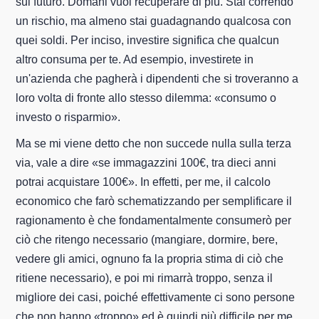
sul futuro. Domani vuoi recuperare di più. Stai correndo
un rischio, ma almeno stai guadagnando qualcosa con
quei soldi. Per inciso, investire significa che qualcun
altro consuma per te. Ad esempio, investirete in
un'azienda che pagherà i dipendenti che si troveranno a
loro volta di fronte allo stesso dilemma: «consumo o
investo o risparmio».
Ma se mi viene detto che non succede nulla sulla terza
via, vale a dire «se immagazzini 100€, tra dieci anni
potrai acquistare 100€». In effetti, per me, il calcolo
economico che farò schematizzando per semplificare il
ragionamento è che fondamentalmente consumerò per
ciò che ritengo necessario (mangiare, dormire, bere,
vedere gli amici, ognuno fa la propria stima di ciò che
ritiene necessario), e poi mi rimarrà troppo, senza il
migliore dei casi, poiché effettivamente ci sono persone
che non hanno «troppo» ed è quindi più difficile per me