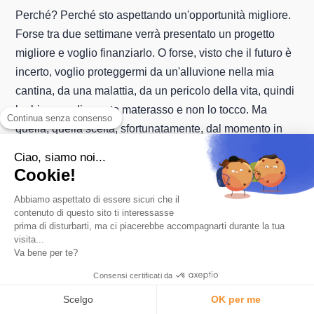
Perché? Perché sto aspettando un'opportunità migliore.
Forse tra due settimane verrà presentato un progetto
migliore e voglio finanziarlo. O forse, visto che il futuro è
incerto, voglio proteggermi da un'alluvione nella mia
cantina, da una malattia, da un pericolo della vita, quindi
ho bisogno di questo materasso e non lo tocco. Ma
Continua senza consenso
quella, quella scelta, sfortunatamente, dal momento in
cui ti diciamo che non appena scegli di risparmiare, perdi
Ciao, siamo noi...
il 2% all'anno quando le cose vanno bene, infatti, sei
Cookie!
incoraggiato a dirti che all'improvviso non resta che
Abbiamo aspettato di essere sicuri che il
consumare o investire, perché risparmiare è
contenuto di questo sito ti interessasse
completamente stupido. Non sto facendo nulla con
prima di disturbarti, ma ci piacerebbe accompagnarti durante la tua
visita...
questi soldi e sto perdendo denaro. Non solo mi privo,
Va bene per te?
ma perdo anche. Quindi farò una delle altre due. Una
Consensi certificati da
volta che uno degli altri due è rimasto, cosa fai? Vuoi
diventare un investitore professionale la sera alle 22:00
Scelgo
OK per me