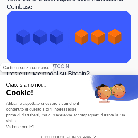
Coinbase
COME FUNZIONA BITCOIN
Continua senza consenso
Cos'è un Mempool su Bitcoin?
Ciao, siamo noi...
Cookie!
Abbiamo aspettato di essere sicuri che il
contenuto di questo sito ti interessasse
prima di disturbarti, ma ci piacerebbe accompagnarti durante la tua
visita...
Va bene per te?
L'app numero 1 per risparmiare in Bitcoin.
Prodotto
Consensi certificati da