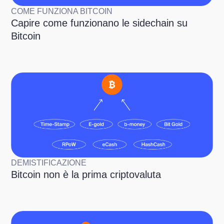
COME FUNZIONA BITCOIN
Capire come funzionano le sidechain su
Bitcoin
DEMISTIFICAZIONE
Bitcoin non è la prima criptovaluta