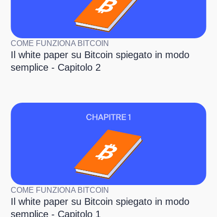
COME FUNZIONA BITCOIN
Il white paper su Bitcoin spiegato in modo
semplice - Capitolo 2
COME FUNZIONA BITCOIN
Il white paper su Bitcoin spiegato in modo
semplice - Capitolo 1