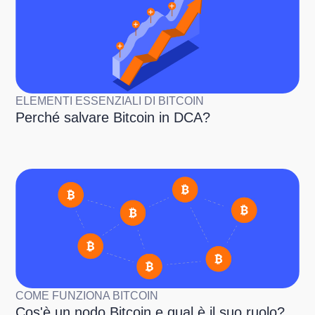
ELEMENTI ESSENZIALI DI BITCOIN
Perché salvare Bitcoin in DCA?
COME FUNZIONA BITCOIN
Cos'è un nodo Bitcoin e qual è il suo ruolo?