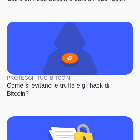
PROTEGGI I TUOI BITCOIN
Come si evitano le truffe e gli hack di
Bitcoin?