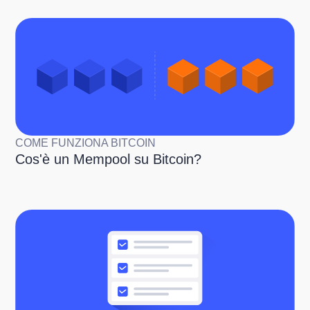
COME FUNZIONA BITCOIN
Cos'è un Mempool su Bitcoin?