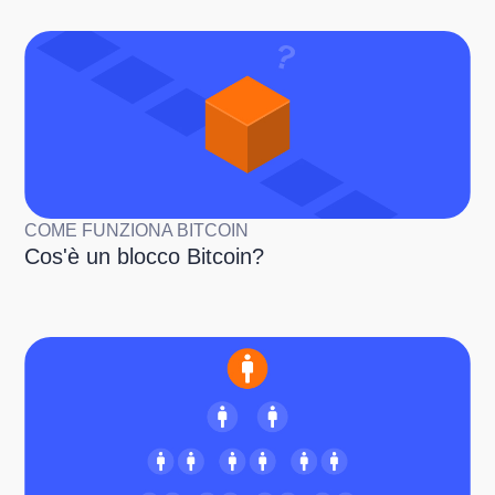
COME FUNZIONA BITCOIN
Cos'è un blocco Bitcoin?