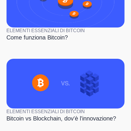
ELEMENTI ESSENZIALI DI BITCOIN
Come funziona Bitcoin?
ELEMENTI ESSENZIALI DI BITCOIN
Bitcoin vs Blockchain, dov'è l'innovazione?