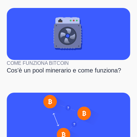
COME FUNZIONA BITCOIN
Cos'è un pool minerario e come funziona?