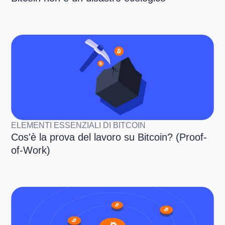
ELEMENTI ESSENZIALI DI BITCOIN
Cos'è la prova del lavoro su Bitcoin? (Proof-
of-Work)