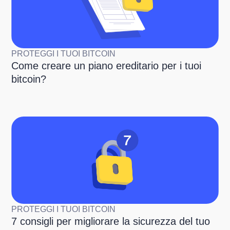
PROTEGGI I TUOI BITCOIN
Come creare un piano ereditario per i tuoi
bitcoin?
PROTEGGI I TUOI BITCOIN
7 consigli per migliorare la sicurezza del tuo