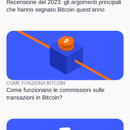
Recensione del 2023: gli argomenti principali
che hanno segnato Bitcoin quest'anno
COME FUNZIONA BITCOIN
Come funzionano le commissioni sulle
transazioni in Bitcoin?