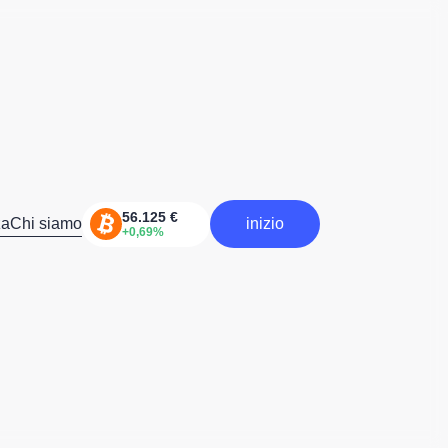
za
Chi siamo
inizio
inizia