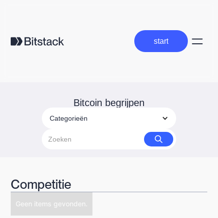
start
start
Bitcoin begrijpen
Categorieën
Competitie
Geen items gevonden.