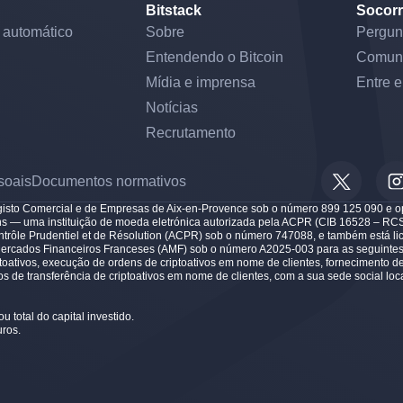
Bitstack
Socor
 automático
Sobre
Pergun
Entendendo o Bitcoin
Comun
Mídia e imprensa
Entre 
Notícias
Recrutamento
soais
Documentos normativos
egisto Comercial e de Empresas de Aix-en-Provence sob o número 899 125 090 e
ens — uma instituição de moeda eletrónica autorizada pela ACPR (CIB 16528 – RC
ntrôle Prudentiel et de Résolution (ACPR) sob o número 747088, e também está l
Mercados Financeiros Franceses (AMF) sob o número A2025-003 para as seguintes 
riptoativos, execução de ordens de criptoativos em nome de clientes, fornecimento 
ços de transferência de criptoativos em nome de clientes, com a sua sede social l
ou total do capital investido.
ros.