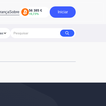
rança
Sobre
Iniciar
Iniciar
ias