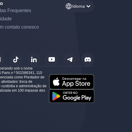
ro
Idioma
tas Frequentes
idade
em contato conosco
 operando sob o nome
S Paris n.º 501586341, 110
icenciada como Prestador de
atividades: troca de
de custódia e administração de
ocalizada em 100 impasse des