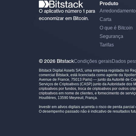
Produto
O aplicativo número 1 para
Arredondamento
economizar em Bitcoin.
Carta
O que é Bitcoin
Segurança
Tarifas
© 2026 Bitstack
Condições gerais
Dados pes
Bitstack Digital Assets SAS, uma empresa registada no R
comercial Bitstack, está licenciada como agente da Xpoll
Avenue de France, 75013 Paris) — junto da Autorité de Co
Serviços de Criptoativos (CASP) junto da Autoridade dos 
criptoativos por fundos, troca de criptoativos por outros c
criptoativos em nome de clientes, e fornecimento de servi
Houillères, 13590 Meyreuil, França.
Investir em ativos digitais acarreta o risco de perda parcial 
O desempenho passado não é indicativo de resultados futu