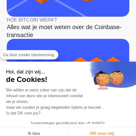
HOE BITCOIN WERKT
Alles wat je moet weten over de Coinbase-
transactie
Ga door zonder toestemming
Hoi, dat zijn wij...
de Cookies!
We wilden er eerst zeker van zijn dat de
HOE BITCOIN WERKT
inhoud van deze site je interesseert voordat
Wat is een Mempool op Bitcoin?
we je storen,
maar we zouden je graag begeleiden tijdens je bezoek...
Is dat OK voor jou?
Toestemmingen gecertificeerd door
Ik kies
OK voor mij