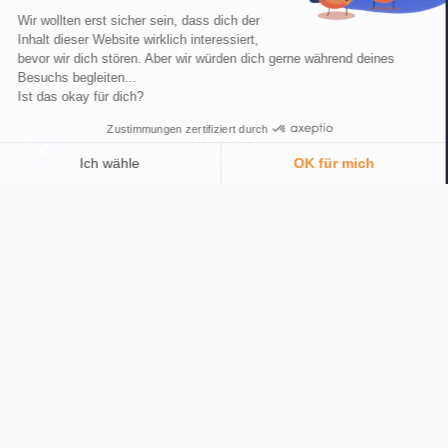
Wir wollten erst sicher sein, dass dich der
Karte
Inhalt dieser Website wirklich interessiert,
Was ist Bitcoin
bevor wir dich stören. Aber wir würden dich gerne während deines
Besuchs begleiten...
Sicherheit
Ist das okay für dich?
Tarife
Zustimmungen zertifiziert durch
Bitstack
Über
Ich wähle
OK für mich
Bitcoin verstehen
Einwilligungsmanagementplattform: Passen Sie Ihre Optionen an
AXEPTIO CONSENT
Medien und Presse
Unsere Plattform ermöglicht es Ihnen, Ihre Datenschutzeinstellungen i
Neuigkeiten
Rekrutierung
Hilfe
FAQS
Gemeinschaft
Kontaktiere uns
Sprache