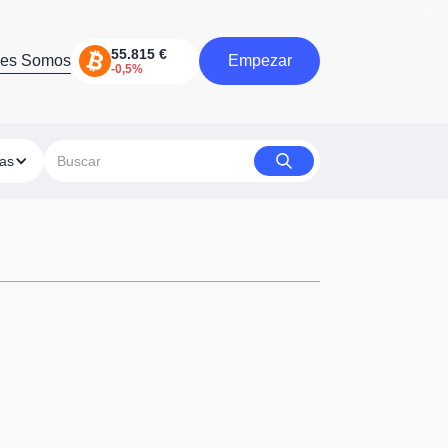
nes Somos
Empezar
Comienzo
ías