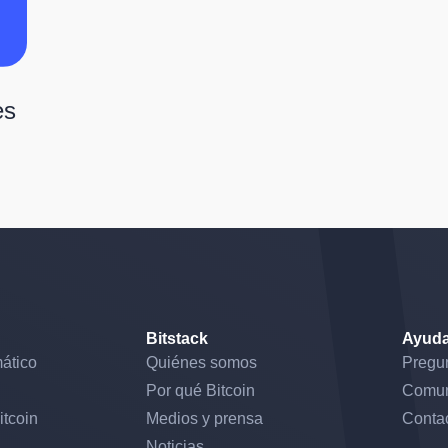
es
Bitstack
Ayud
ático
Quiénes somos
Pregun
Por qué Bitcoin
Comu
itcoin
Medios y prensa
Conta
Noticias