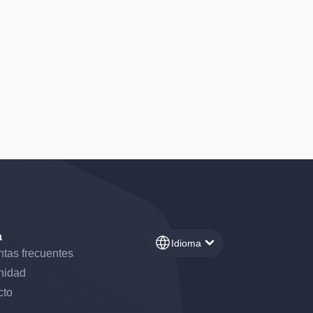
a
Idioma
tas frecuentes
nidad
cto