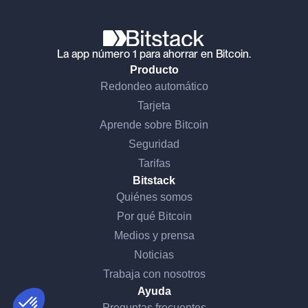
La app número 1 para ahorrar en Bitcoin.
Producto
Redondeo automático
Tarjeta
Aprende sobre Bitcoin
Seguridad
Tarifas
Bitstack
¡Hola, somos nosotros...
Quiénes somos
las Cookies!
Por qué Bitcoin
Esperamos a estar seguros de que el contenido de este sitio te
Medios y prensa
interesa antes de molestarte, pero nos encantaría acompañarte
durante tu visita...
Noticias
¿Está bien para ti?
Trabaja con nosotros
Consentimientos certificados por
Ayuda
Preguntas frecuentes