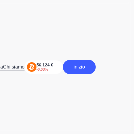
za
Chi siamo
inizio
inizia