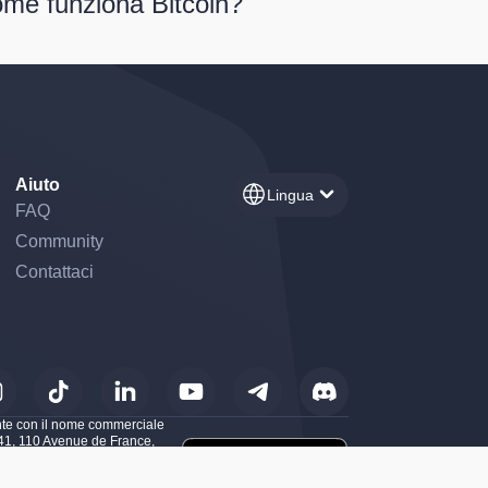
me funziona Bitcoin?
Aiuto
Lingua
FAQ
Community
Contattaci
rsonalizza le tue preferenze per controllare come le tue informazioni ve
ante con il nome commerciale
341, 110 Avenue de France,
 di Servizi su Cripto-Asset
ndi, scambio di cripto-asset