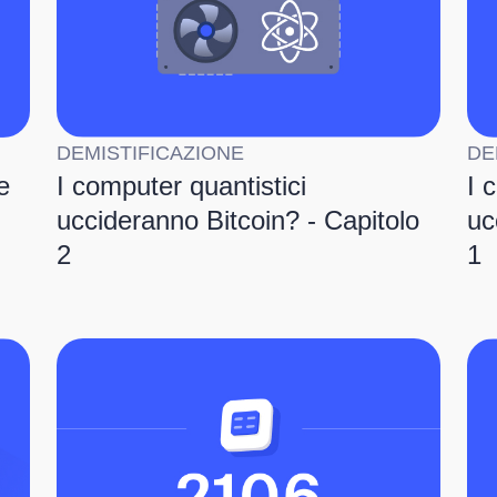
DEMISTIFICAZIONE
DE
e
I computer quantistici
I 
uccideranno Bitcoin? - Capitolo
uc
2
1