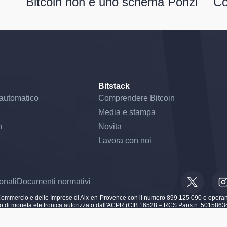
Bitcoin non è uno schema Ponzi
Co
Bitstack
automatico
Comprendere Bitcoin
Media e stampa
n
Novita
Lavora con noi
onali
Documenti normativi
 impostazioni sulla privacy, garantendo la conformità alle normative. Pe
del Commercio e delle Imprese di Aix-en-Provence con il numero 899 125 090 e oper
tuto di moneta elettronica autorizzato dall'ACPR (CIB 16528 – RCS Paris n. 501586
 de Résolution (ACPR) con il numero 747088, ed è inoltre autorizzata come Fornitore
MF) con il numero A2025-003 per le seguenti attività: scambio di cripto-asset con fo