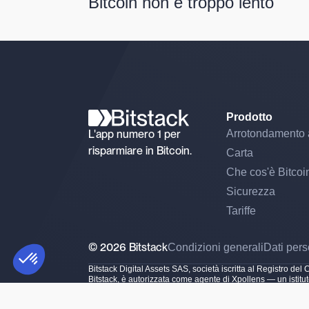
Bitcoin non è troppo lento
Prodotto
L'app numero 1 per
Arrotondamento 
risparmiare in Bitcoin.
Carta
Che cos'è Bitcoi
Sicurezza
Tariffe
Piattaforma di Gestione del Consenso: Personalizza le tue opzioni
AXEPTIO CONSENT
© 2026 Bitstack
Condizioni generali
Dati pers
La nostra piattaforma ti consente di personalizzare e gestire le tue
Bitstack Digital Assets SAS, società iscritta al Registro 
Bitstack, è autorizzata come agente di Xpollens — un isti
75013 Paris) — presso l'Autorité de Contrôle Prudentiel et
(CASP) presso l'Autorità dei Mercati Finanziari francese (A