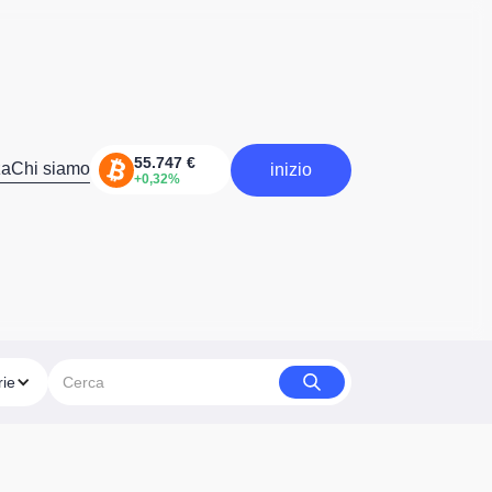
za
Chi siamo
inizio
inizia
rie