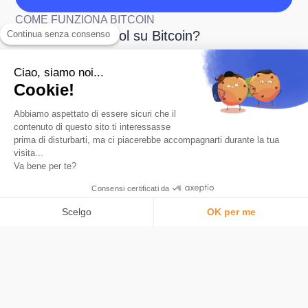
COME FUNZIONA BITCOIN
Cos'è un Mempool su Bitcoin?
Continua senza consenso
Ciao, siamo noi...
Cookie!
Abbiamo aspettato di essere sicuri che il
contenuto di questo sito ti interessasse
prima di disturbarti, ma ci piacerebbe accompagnarti durante la tua
visita...
L'app numero 1 per risparmiare in Bitcoin.
Va bene per te?
Prodotto
Consensi certificati da
Arrotondamento automatico
Carta
Scelgo
OK per me
Che cos'è Bitcoin
Piattaforma di Gestione del Consenso: Personalizza le tue opzioni
AXEPTIO CONSENT
Sicurezza
La nostra piattaforma ti consente di personalizzare e gestire le tue im
Tariffe
Bitstack
Comprendere Bitcoin