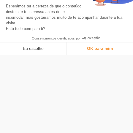
Documentos normativos
Esperámos ter a certeza de que o conteúdo
deste site te interessa antes de te
incomodar, mas gostaríamos muito de te acompanhar durante a tua
visita...
Está tudo bem para ti?
Consentimentos certificados por
Bitstack Digital Assets SAS, uma empresa registada no Registo Comercial
e de Empresas de Aix-en-Provence sob o número 899 125 090 e
Eu escolho
OK para mim
operando sob o nome comercial Bitstack, está licenciada como agente da
Xpollens — uma instituição de moeda eletrónica autorizada pela ACPR
Plataforma de Gestão de Consentimento: Personalize suas opções
AXEPTIO CONSENT
(CIB 16528 – RCS Paris n.º 501586341, 110 Avenue de France, 75013
Paris) — junto da Autorité de Contrôle Prudentiel et de Résolution (ACPR)
Nossa plataforma permite que você personalize e gerencie suas confi
sob o número 747088, e também está licenciada como Prestador de
Serviços de Criptoativos (CASP) junto da Autoridade dos Mercados
Financeiros Franceses (AMF) sob o número A2025-003 para as seguintes
atividades: troca de criptoativos por fundos, troca de criptoativos por
outros criptoativos, execução de ordens de criptoativos em nome de
clientes, fornecimento de custódia e administração de criptoativos em
nome de clientes, e fornecimento de serviços de transferência de
criptoativos em nome de clientes, com a sua sede social localizada em
100 impasse des Houillères, 13590 Meyreuil, França.
Investir em ativos digitais acarreta o risco de perda parcial ou total do
capital investido.
O desempenho passado não é indicativo de resultados futuros.