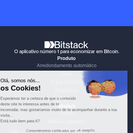
O aplicativo número 1 para economizar em Bitcoin.
Produto
Continue sem consentimento
Arredondamento automático
Carta
Olá, somos nós...
O que é Bitcoin
os Cookies!
Segurança
Esperámos ter a certeza de que o conteúdo
Tarifas
deste site te interessa antes de te
Bitstack
incomodar, mas gostaríamos muito de te acompanhar durante a tua
Sobre
visita...
Está tudo bem para ti?
Mídia e imprensa
Notícias
Consentimentos certificados por