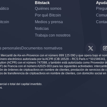
Bitstack
Ayud
ático
Quiénes somos
Pregun
Por qué Bitcoin
Comu
itcoin
Medios y prensa
Conta
Noticias
Trabaja con nosotros
s personales
Documentos normativos
ro Mercantil de Aix-en-Provence con el número 899 125 090 y que opera bajo el nom
dinero electrónico autorizada por la ACPR (CIB 16528 – RCS París n.º 501586341
olution (ACPR) con el número 747088, y también está autorizada como Proveedor de
) de Francia con el número A2025-003 para las siguientes actividades: intercambi
ción de órdenes de criptoactivos en nombre de clientes, prestación de servicios de 
ios de transferencia de criptoactivos en nombre de clientes, con domicilio social e
cial o total del capital invertido.
s.