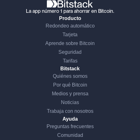
La app número 1 para ahorrar en Bitcoin.
Producto
Redondeo automático
Tarjeta
Aprende sobre Bitcoin
Seguridad
Tarifas
Bitstack
Quiénes somos
Por qué Bitcoin
Medios y prensa
Noticias
a, somos nosotros...
Trabaja con nosotros
s Cookies!
Ayuda
Preguntas frecuentes
amos a estar seguros de que el contenido de este sitio te
Comunidad
esa antes de molestarte, pero nos encantaría acompañarte